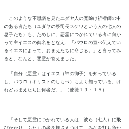
このような不思議を見たユダヤ人の魔除け祈禱師の中
のある者たち（ユダヤの祭司長スケワという人の七人の
息子たち）も、ためしに、悪霊につかれている者に向か
って主イエスの御名をとなえ、「パウロの宣べ伝えてい
るイエスによって、おまえたちに命じる。」と言ってみ
ると、なんと、悪霊が答えました。
「自分（悪霊）はイエス（神の御子）を知っている
し、パウロ（キリストのしもべ）もよく知っている。け
れどおまえたちは何者だ。」（使徒１９：１５）
「そして悪霊につかれている人は、彼ら（七人）に飛
びかかり、ふたりの者を押さえつけて、みなを打ち負か